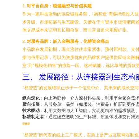
1.
对平台自身：稳健融资与价值构建
作为一家科技驱动的供应链服务商，“易智造”需要持续投入
术升级、市场拓展与生态建设。关键在于向资本市场清晰阐
体交易成本来证明其长期价值，而非盲目追求规模扩张。
2.
对服务品牌：嵌入金融服务，化解资金痛点
小品牌在发展初期，现金流往往非常紧张。预付原料款、支付
据与信用记录，可以为资质优良的品牌客户提供供应链金融解
意”到“规模化销售”的惊险一跃。这种赋能，远比单纯的贷
三、 发展路径：从连接器到生态构
“易智造”的发展绝非止步于一个信息中介。其未来的成长空
纵向深化
：向上游延伸，介入原材料集采，利用平台聚合需
横向拓展
：从服务单一品类（如服装、消费品）扩展到更多
技术驱动
：利用大数据与人工智能，实现更精准的需求预测、
标准制定者
：通过建立透明的生产标准、质量体系和交付准
###
“易智造”所代表的线上工厂模式，实质上是产业互联网在制