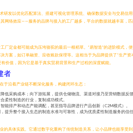
技术研发以优化匹配算法、搭建可视化管理系统、确保数据安全与交易信
述其网络效应——服务的品牌与接入的工厂越多，平台的数据就越丰富，匹
工厂定金都可能成为压垮骆驼的最后一根稻草。“易智造”的进阶模式，
决方案，如订单融资、应收账款保理等。这相当于为品牌提供了“生产资本
款更有价值，因为它是基于真实贸易背景和生产过程的深度赋能。
建者
间在于沿着产业链不断深化服务，构建闭环生态：
求降低采购成本；向下游拓展，提供仓储物流、渠道对接乃至营销数据反
适合柔性制造的行业，复制成功模式。
智能排产和动态产能调配，甚至指导品牌进行产品创新（C2M模式）。
则，提升整个接入生态的制造水准与可靠性，成为优质柔性制造服务的信
造业的具体实践。它通过数字化重构了传统制造关系，让小品牌也能享受到